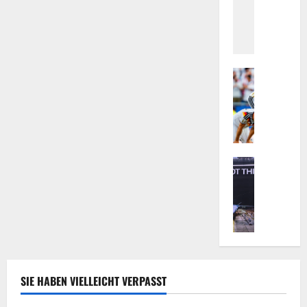
s
ü
e
n
a
g
u
J
f
a
Sport
e
N
h
x
i
r
t
e
e
r
d
A
e
e
h
m
r
Technolog
r
i
H
l
t
s
e
a
a
t
l
n
l
i
s
d
:
s
i
e
V
c
n
v
o
h
g
s
n
e
SIE HABEN VIELLEICHT VERPASST
u
.
L
s
n
D
a
M