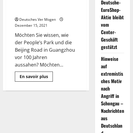
Deutsche-
Menschen in Guangzhou vor 100
EuroShop-
Jahren einkaufen gingen?
Aktie bleibt
Deutsches Ver Mogen
vom
Dezember 15, 2021
Center-
Möchten Sie wissen, wie
Geschäft
der People’s Park und die
gestützt
Beijing Road in Guangzhou
vor 100 Jahren
Hinweise
aussahen? Möchten...
auf
extremistis
Mehr
En savoir plus
Informationen
ches Motiv
über
nach
Möchten
Sie
Angriff in
erleben,
wie
Schongau –
die
Menschen
Nachrichten
in
aus
Guangzhou
vor
Deutschlan
100
Jahren