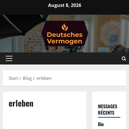
Zum
August 8, 2026
Inhalt
springen
Primäres
Menü
Start
Blog
erleben
erleben
MESSAGES
RÉCENTS
Pressemitteilung
Die
Möchten Sie erleben, wie die
2 Minuten gelesen