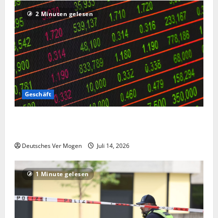
d
e
s
o
Q
2 Minuten gelesen
u
c
t
u
t
h
i
a
s
e
v
n
c
t
n
t
h
b
a
u
l
i
c
m
a
s
h
:
n
W
A
Geschäft
D
d
e
n
e
l
g
g
Die Deutsche-EuroShop-Aktie bleibt vom Center-
u
i
n
r
Geschäft gestützt
t
v
e
i
s
e
r
f
Deutsches Ver Mogen
Juli 14, 2026
c
:
–
f
h
Ü
P
i
1 Minute gelesen
e
b
o
n
R
e
l
S
ü
r
i
c
s
t
t
h