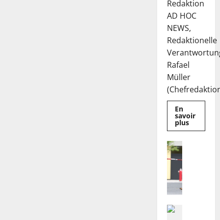
Redaktion
AD HOC
NEWS,
Redaktionelle
Verantwortun
Rafael
Müller
(Chefredaktion)
En
savoir
Mehr
plus
Informat
über
Die
Nachricht
Deutsche
H
EuroShop
Aktie
i
bleibt
n
vom
Center-
w
Geschäft
gestützt
e
i
Politik
F