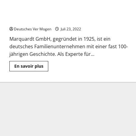
Zweimal zusammenarbeit zwischen einem
Deutschen Unternehmen mit 100-jähriger Geschichte und
Stadt Weihai, China
Deutsches Ver Mogen
Juli 23, 2022
Marquardt GmbH, gegründet in 1925, ist ein
deutsches Familienunternehmen mit einer fast 100-
jährigen Geschichte. Als Experte für...
Mehr
En savoir plus
Informationen
über
Zweimal
zusammenarbeit
zwischen
einem
Deutschen Unternehmen
mit
100-
jähriger
Geschichte und
Stadt
Weihai,
China