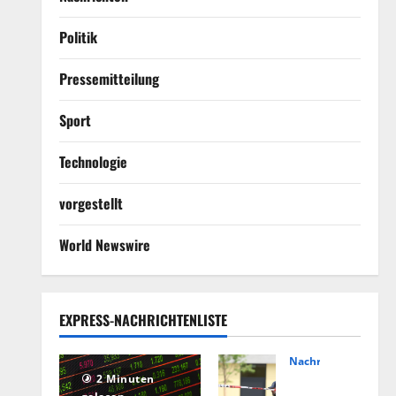
Politik
Pressemitteilung
Sport
Technologie
vorgestellt
World Newswire
EXPRESS-NACHRICHTENLISTE
Nachrichten
Hin
2 Minuten