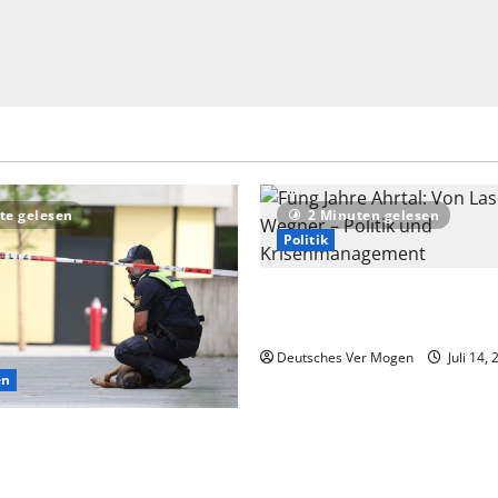
te gelesen
2 Minuten gelesen
Politik
Füng Jahre Ahrtal: Von Lasch
Wegner – Politik und Krise
Deutsches Ver Mogen
Juli 14,
en
f extremistisches Motiv nach
Schongau – Nachrichten aus
d