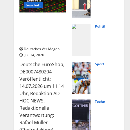
gelesen
weis
Geschäft
e
auf
Die Deutsche-
extr
EuroShop-Aktie bleibt
Politik
emis
Füng
vom Center-Geschäft
tisc
Jahr
gestützt
hes
e
Deutsches Ver Mogen
Moti
Ahrt
Juli 14, 2026
v
al:
Deutsche EuroShop,
Sport
nach
Von
Nied
DE0007480204
Angr
Lasc
erla
Veröffentlicht:
iff in
het
nde
14.07.2026 um 11:14
Scho
bis
vs.
Uhr, Redaktion AD
ngau
Weg
Deut
HOC NEWS,
Technologie
–
ner
schl
Hels
Redaktionelle
Nach
–
and
ing
Verantwortung:
richt
Polit
live:
und
Rafael Müller
en
ik
Über
(Chefredaktion)...