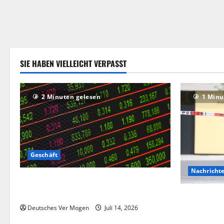
SIE HABEN VIELLEICHT VERPASST
2 Minuten gelesen
1 Minu
Geschäft
Nachricht
Die Deutsche-EuroShop-Aktie bleibt vom
Center-Geschäft gestützt
Hinweise au
Angriff in 
Deutsches Ver Mogen
Juli 14, 2026
Deutschlan