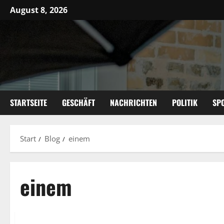
Zum
August 8, 2026
Inhalt
springen
STARTSEITE
GESCHÄFT
NACHRICHTEN
POLITIK
SP
Start
Blog
einem
einem