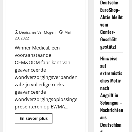
Deutsche-
te demonstreren en nieuwe
EuroShop-
producten te lanceren in
Aktie bleibt
geavanceerde wondzorg op
EWMA 2022
vom
Center-
Deutsches Ver Mogen
Mai
23, 2022
Geschäft
gestützt
Winner Medical, een
vooraanstaande
Hinweise
OEM&ODM-fabrikant van
auf
geavanceerde
extremistis
wondverzorgingsverbanden,
ches Motiv
zal zijn volledige reeks
nach
geavanceerde
Angriff in
wondverzorgingsoplossingen
Schongau –
presenteren op EWMA...
Nachrichten
aus
Mehr
En savoir plus
Informationen
Deutschlan
über
Winnaar