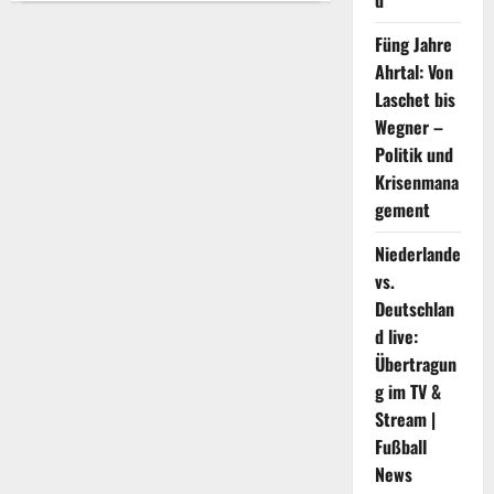
d
Medical
om
innovaties
Füng Jahre
te
Ahrtal: Von
demonstreren
en
Laschet bis
nieuwe
producten
Wegner –
te
lanceren
Politik und
in
geavanceerde
Krisenmana
wondzorg
gement
op
EWMA
2022
Niederlande
vs.
Deutschlan
d live:
Übertragun
g im TV &
Stream |
Fußball
News