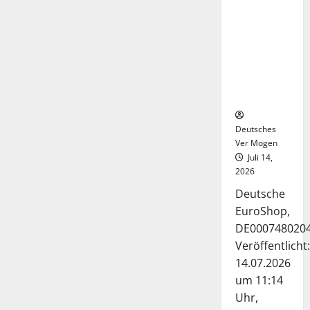
Deutsche-
EuroShop-
Aktie bleibt
vom
Center-
Geschäft
gestützt
Deutsches
Ver Mogen
Juli 14,
2026
Deutsche
EuroShop,
DE000748020
Veröffentlicht:
14.07.2026
um 11:14
Uhr,