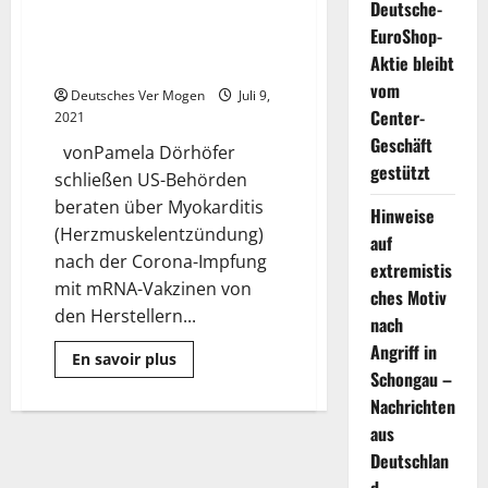
Deutsche-
Corona-Impfung mit Biontech
EuroShop-
oder Moderna: US-Behörden
Aktie bleibt
beraten
vom
Deutsches Ver Mogen
Juli 9,
Center-
2021
Geschäft
vonPamela Dörhöfer
gestützt
schließen US-Behörden
beraten über Myokarditis
Hinweise
(Herzmuskelentzündung)
auf
nach der Corona-Impfung
extremistis
mit mRNA-Vakzinen von
ches Motiv
den Herstellern...
nach
Angriff in
Mehr
En savoir plus
Informationen
Schongau –
über
Herzmuskelentzündung
Nachrichten
nach
aus
Corona-
Impfung
Deutschlan
mit
Biontech