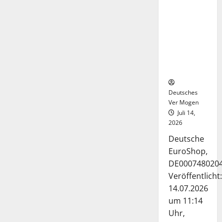
Deutsche-
EuroShop-
Aktie bleibt
vom
Center-
Geschäft
gestützt
Deutsches
Ver Mogen
Juli 14,
2026
Deutsche
EuroShop,
DE000748020
Veröffentlicht:
14.07.2026
um 11:14
Uhr,