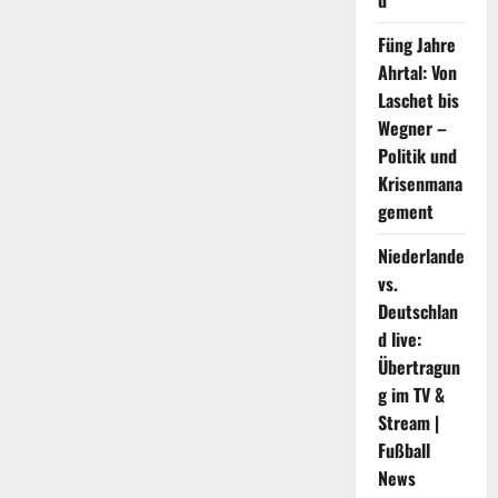
d
oder
Moderna:
US-
Füng Jahre
Behörden
beraten
Ahrtal: Von
Laschet bis
Wegner –
Politik und
Krisenmana
gement
Niederlande
vs.
Deutschlan
d live:
Übertragun
g im TV &
Stream |
Fußball
News