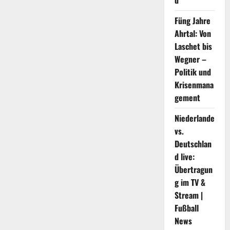
d
in
Xi’an
Füng Jahre
.
statt
Ahrtal: Von
Laschet bis
Wegner –
Politik und
Krisenmana
gement
Niederlande
vs.
Deutschlan
d live:
Übertragun
g im TV &
Stream |
Fußball
News