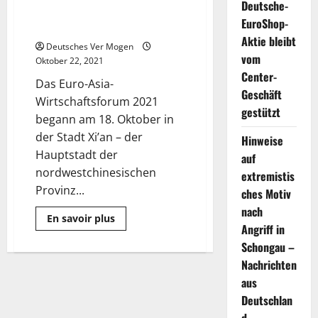
Deutsche-
Export Commodities Exhibition
EuroShop-
findet in Xi’an . statt
Aktie bleibt
Deutsches Ver Mogen
vom
Oktober 22, 2021
Center-
Das Euro-Asia-
Geschäft
Wirtschaftsforum 2021
gestützt
begann am 18. Oktober in
der Stadt Xi’an – der
Hinweise
Hauptstadt der
auf
nordwestchinesischen
extremistis
Provinz...
ches Motiv
nach
Mehr
En savoir plus
Informationen
Angriff in
über
Schongau –
China
(Shaanxi)
Nachrichten
Import
und
aus
Export
Commodities
Deutschlan
Exhibition
findet