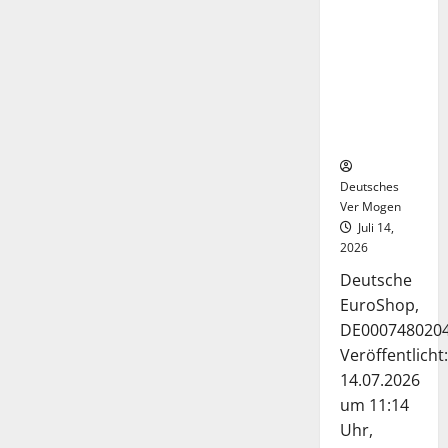
Deutsche-
EuroShop-
Aktie bleibt
vom
Center-
Geschäft
gestützt
Deutsches
Ver Mogen
Juli 14,
2026
Deutsche
EuroShop,
DE000748020
Veröffentlicht:
14.07.2026
um 11:14
Uhr,