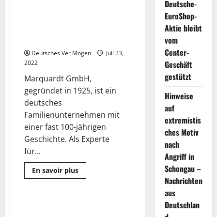
Deutsche-
zwischen einem
EuroShop-
Deutschen Unternehmen mit
Aktie bleibt
100-jähriger Geschichte und
Stadt Weihai, China
vom
Center-
Deutsches Ver Mogen
Juli 23,
2022
Geschäft
gestützt
Marquardt GmbH,
gegründet in 1925, ist ein
Hinweise
deutsches
auf
Familienunternehmen mit
extremistis
einer fast 100-jährigen
ches Motiv
Geschichte. Als Experte
nach
für...
Angriff in
Schongau –
Mehr
En savoir plus
Informationen
Nachrichten
Pressemitteilung
über
Zweimal
aus
zusammenarbeit
zwischen
Deutschlan
Der erste Jahrestag der
8 Minuten gelesen
einem
Guangzhou Nansha Import