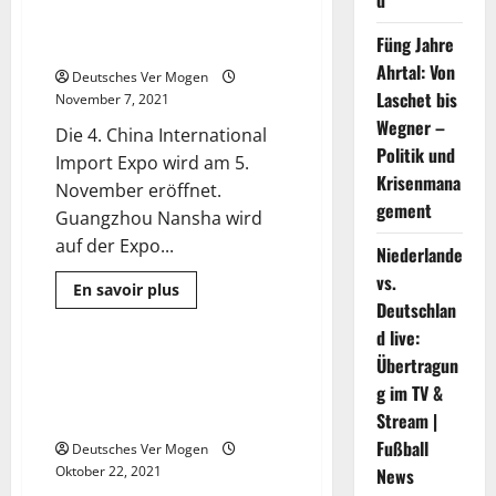
d
Deutschen Unternehmen
mit
Demonstration Zone auf der
100-
Füng Jahre
China International Import Expo
jähriger
Geschichte und
Ahrtal: Von
Deutsches Ver Mogen
Stadt
Weihai,
Laschet bis
November 7, 2021
China
Wegner –
Die 4. China International
Politik und
Import Expo wird am 5.
Krisenmana
November eröffnet.
gement
Guangzhou Nansha wird
auf der Expo...
Niederlande
vs.
Mehr
En savoir plus
Informationen
Deutschlan
Pressemitteilung
über
Der
d live:
erste
Übertragun
Jahrestag
China (Shaanxi) Import und
2 Minuten gelesen
der
g im TV &
Export Commodities Exhibition
Guangzhou
Nansha
findet in Xi’an . statt
Stream |
Import
Demonstration
Fußball
Deutsches Ver Mogen
Zone
Oktober 22, 2021
News
auf
der