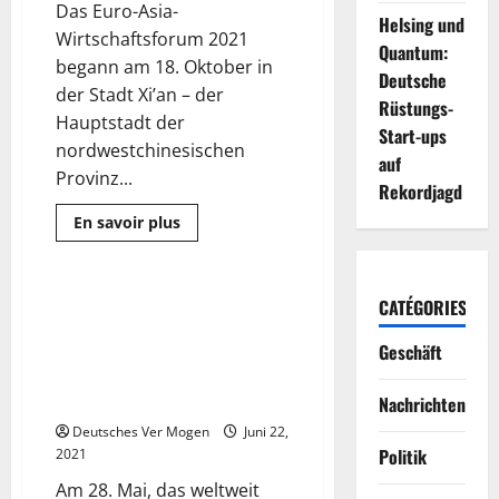
Das Euro-Asia-
China
Helsing und
International
Wirtschaftsforum 2021
Import
Quantum:
Expo
begann am 18. Oktober in
Deutsche
der Stadt Xi’an – der
Rüstungs-
Hauptstadt der
Start-ups
nordwestchinesischen
auf
Provinz...
Rekordjagd
Mehr
En savoir plus
Informationen
Pressemitteilung
über
China
(Shaanxi)
Import
Das global erste mehrsprachige
CATÉGORIES
4 Minuten gelesen
und
„Lexikon der Big Data-
Export
Commodities
Geschäft
Terminologie (20 Bände) wurde
Exhibition
erstmals in Guiyang China
findet
in
veröffentlicht
Nachrichten
Xi’an
.
Deutsches Ver Mogen
Juni 22,
statt
Politik
2021
Am 28. Mai, das weltweit