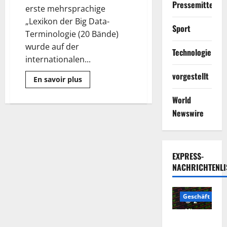
Pressemitteilun
erste mehrsprachige
„Lexikon der Big Data-
Sport
Terminologie (20 Bände)
wurde auf der
Technologie
internationalen...
vorgestellt
Mehr
En savoir plus
Informationen
über
World
Das
global
Newswire
erste
mehrsprachige
„Lexikon
der
Big
Data-
EXPRESS-
Terminologie
(20
NACHRICHTENLI
Bände)
wurde
erstmals
in
Geschäft
Guiyang
2
China
Minuten
veröffentlicht
Die
gelesen