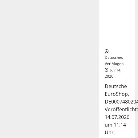
Deutsche-
EuroShop-
Aktie bleibt
vom
Center-
Geschäft
gestützt
Deutsches
Ver Mogen
Juli 14,
2026
Deutsche
EuroShop,
DE000748020
Veröffentlicht:
14.07.2026
um 11:14
Uhr,