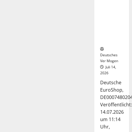
Deutsche-
EuroShop-
Aktie bleibt
vom
Center-
Geschäft
gestützt
Deutsches
Ver Mogen
Juli 14,
2026
Deutsche
EuroShop,
DE000748020
Veröffentlicht:
14.07.2026
um 11:14
Uhr,