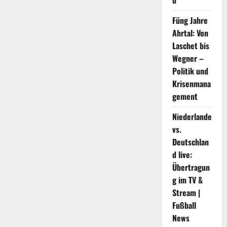
d
Fed
und
Megacap-
Füng Jahre
Technologie
Ahrtal: Von
Laschet bis
Wegner –
Politik und
Krisenmana
gement
Niederlande
vs.
Deutschlan
d live:
Übertragun
g im TV &
Stream |
Fußball
News