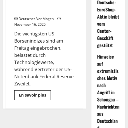
Deutsche-
besorgt über Fed und Megacap-
EuroShop-
Technologie
Aktie bleibt
Deutsches Ver Mogen
vom
November 16, 2025
Center-
Die wichtigsten US-
Geschäft
Borsenindizes sind am
gestützt
Freitag eingebrochen,
belastet durch
Hinweise
Technologiewerte,
auf
während Vertreter der US-
extremistis
Notenbank Federal Reserve
ches Motiv
Zweifel...
nach
Angriff in
Mehr
En savoir plus
Informationen
Schongau –
über
Nachrichten
Borsen
rutschen
aus
ab:
Anleger
Deutschlan
besorgt
über