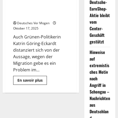
Deutsche-
Problem machen, nur weil sie
EuroShop-
andere Hautfarbe haben“ –
Aktie bleibt
Göring-Eckardt attackiert Merz
vom
Deutsches Ver Mogen
Center-
Oktober 17, 2025
Geschäft
Auch Grünen-Politikerin
gestützt
Katrin Göring-Eckardt
distanziert sich von der
Hinweise
Aussage, wegen der
auf
Migration gebe es ein
extremistis
Problem im...
ches Motiv
nach
Mehr
En savoir plus
Informationen
Angriff in
über
„Stadtbild“:
Schongau –
„Menschen
Nachrichten
zum
Problem
aus
machen,
nur
Deutschlan
weil
sie