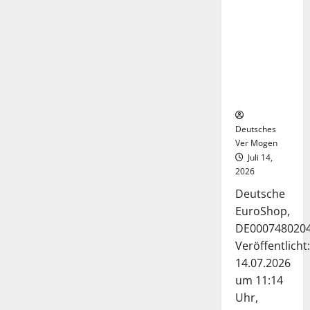
Deutsche-
EuroShop-
Aktie bleibt
vom
Center-
Geschäft
gestützt
Deutsches
Ver Mogen
Juli 14,
2026
Deutsche
EuroShop,
DE000748020
Veröffentlicht:
14.07.2026
um 11:14
Uhr,