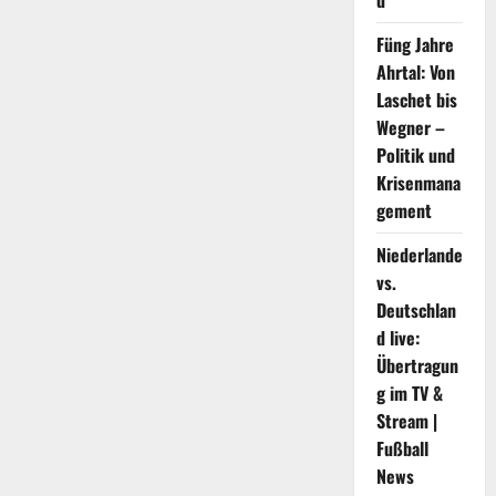
d
andere
Hautfarbe
haben“
Füng Jahre
–
Ahrtal: Von
Göring-
Eckardt
Laschet bis
attackiert
Merz
Wegner –
Politik und
Krisenmana
gement
Niederlande
vs.
Deutschlan
d live:
Übertragun
g im TV &
Stream |
Fußball
News