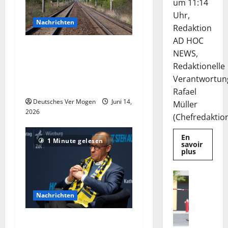
um 11:14
Uhr,
Nachrichten
Redaktion
AD HOC
EVG: Italo-Züge könnten
NEWS,
Städte vom Fernverkehr
Redaktionelle
abkoppeln – Nachrichten
Verantwortun
aus Deutschland
Rafael
Deutsches Ver Mogen
Juni 14,
Müller
2026
(Chefredaktion)
En
1 Minute gelesen
savoir
Mehr
plus
Informat
über
Die
Nachricht
Deutsche
H
EuroShop
Aktie
Nachrichten
i
bleibt
n
vom
Center-
w
Merz räumt Schwächen der
Geschäft