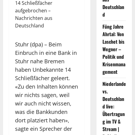
Deutschlan
d
Füng Jahre
Ahrtal: Von
Laschet bis
Stuhr (dpa) – Beim
Wegner –
Einbruch in eine Bank in
Politik und
Stuhr nahe Bremen
Krisenmana
haben Unbekannte 14
gement
Schließfächer geleert.
Niederlande
«Zu den Inhalten können
vs.
wir nichts sagen, weil
Deutschlan
wir auch nicht wissen,
d live:
was die Bankkunden
Übertragun
dort platziert haben»,
g im TV &
sagte ein Sprecher der
Stream |