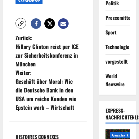
Nachrichten
Politik
Pressemitteilun
Sport
B
Zurück:
Hillary Clinton reist per ICE
Technologie
e
zur Sicherheitskonferenz in
vorgestellt
i
München
Weiter:
t
World
Geschäft über Moral: Wie
Newswire
r
die Deutsche Bank in den
USA um reiche Kunden wie
a
Epstein warb – Wirtschaft
EXPRESS-
g
NACHRICHTENLI
s
Geschäft
HISTOIRES CONNEXES
2